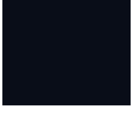
跳
首页–LOL买输赢网站-英雄联盟S15预测决赛外围–腾
至
讯官方游戏平台
内