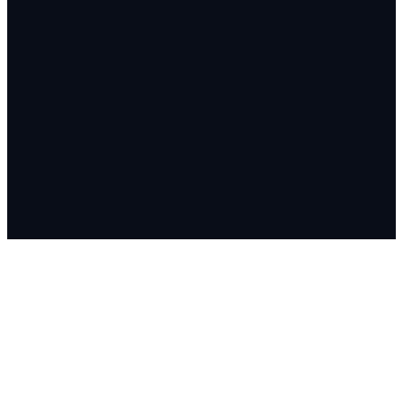
跳
首页–LOL买输赢网站-英雄联盟S15预测决赛外围–腾
至
讯官方游戏平台
内
容