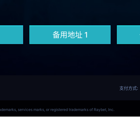
讯官方游戏平台