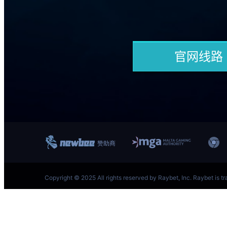
跳
首页–LOL买输赢网站-英雄联盟S15预测决赛外围–腾
至