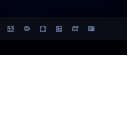
S14全球赛
登录
注册