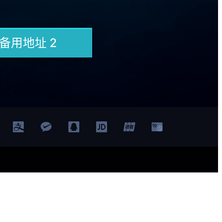
S14全球赛
登录
注册