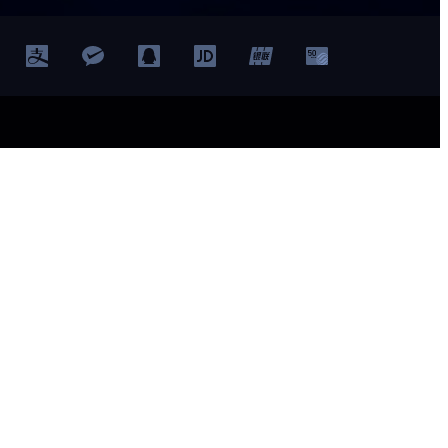
S14全球赛
登录
注册
4英雄联盟全球总决