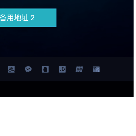
S14全球赛
登录
注册