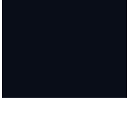
跳
首页–LOL买输赢网站-英雄联盟S15预测决赛外围–腾
至
讯官方游戏平台
内
容