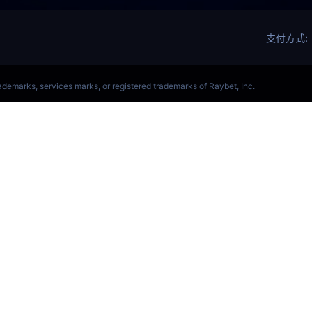
讯官方游戏平台
值_S14英雄联