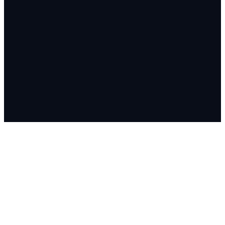
跳
首页–LOL买输赢网站-英雄联盟S15预测决赛外围–腾
至
讯官方游戏平台
内
容