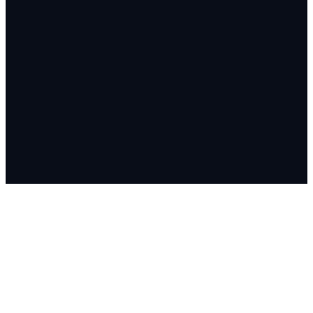
跳
首页–LOL买输赢网站-英雄联盟S15预测决赛外围–腾
至
讯官方游戏平台
内
容