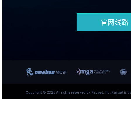
跳
首页–LOL买输赢网站-英雄联盟S15预测决赛外围–腾
至
内